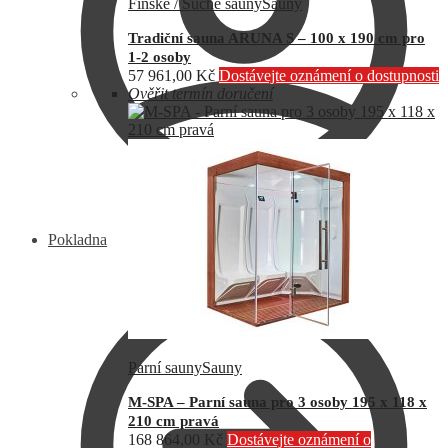
Finské / Suché sauny
Sauny
Tradiční sauna ARUNA S – 100 x 190 cm pro
1-2 osoby
57 961,00
Kč
Dostávejte oznámení o dostupnosti
Ověřit termín doručení
Pokladna
Parní sauny
Sauny
M-SPA – Parní sauna pro 3 osoby 195 x 118 x
210 cm pravá
168 864,00
Kč
Dostávejte oznámení o