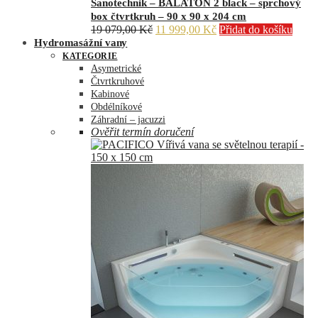
Sanotechnik – BALATON 2 black – sprchový
box čtvrtkruh – 90 x 90 x 204 cm
Původní
Aktuální
19 079,00
Kč
11 999,00
Kč
Přidat do košíku
cena
cena
Hydromasážní vany
byla:
je:
KATEGORIE
19
11
Asymetrické
079,00 Kč.
999,00 Kč.
Čtvrtkruhové
Kabinové
Obdélníkové
Záhradní – jacuzzi
Ověřit termín doručení