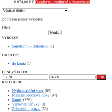
16 874,00
Kč
Dostávejte oznámení o dostupnosti
Zobrazen jediný výsledek
Hledat
Hledat
VÝROBCE
Sanotechnik Rakousko
(1)
UMÍSTĚNÍ
do kouta
(1)
CENOVÝ FILTR
Minimální
Maximální
Filtr
cena
cena
KATEGORIE
Hydromasážní vany
(82)
Masážní sprchové boxy
(94)
Sauny
(176)
Venkovní vířivky
(3)
Zahradní - jacuzzi
(52)