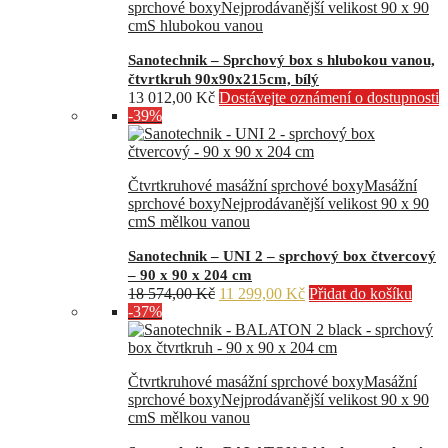
sprchové boxy
Nejprodávanější velikost 90 x 90
cm
S hlubokou vanou
Sanotechnik – Sprchový box s hlubokou vanou,
čtvrtkruh 90x90x215cm, bílý
13 012,00
Kč
Dostávejte oznámení o dostupnosti
-39%
Čtvrtkruhové masážní sprchové boxy
Masážní
sprchové boxy
Nejprodávanější velikost 90 x 90
cm
S mělkou vanou
Sanotechnik – UNI 2 – sprchový box čtvercový
– 90 x 90 x 204 cm
Původní
Aktuální
18 574,00
Kč
11 299,00
Kč
Přidat do košíku
cena
cena
-37%
byla:
je:
18
11
574,00 Kč.
299,00 Kč.
Čtvrtkruhové masážní sprchové boxy
Masážní
sprchové boxy
Nejprodávanější velikost 90 x 90
cm
S mělkou vanou