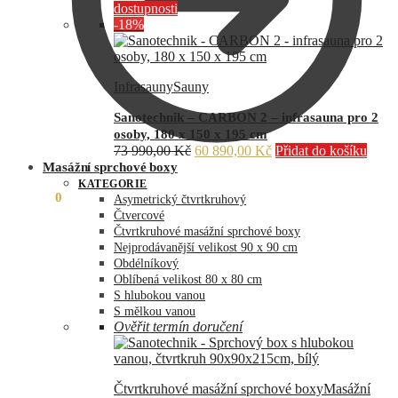
dostupnosti
-18%
Infrasauny
Sauny
Sanotechnik – CARBON 2 – infrasauna pro 2
osoby, 180 x 150 x 195 cm
Původní
Aktuální
73 990,00
Kč
60 890,00
Kč
Přidat do košíku
cena
cena
Masážní sprchové boxy
byla:
je:
KATEGORIE
0,00
Kč
0
73
60
Asymetrický čtvrtkruhový
990,00 Kč.
890,00 Kč.
Čtvercové
Čtvrtkruhové masážní sprchové boxy
Nejprodávanější velikost 90 x 90 cm
Obdélníkový
Oblíbená velikost 80 x 80 cm
S hlubokou vanou
S mělkou vanou
Ověřit termín doručení
Čtvrtkruhové masážní sprchové boxy
Masážní