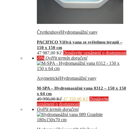
Čtvrtkruhové
Hydromasážní vany
PACIFICO Vířivá vana se světelnou terapií –
150 x 150 cm
47 987,00
Kč
Dostávejte oznámení o dostupnosti
-5%
Ověřit termín doručení
Asymetrické
Hydromasážní vany
M-SPA – Hydromasážní vana 0312 – 150 x 150
x 64 cm
Původní
Aktuální
49 990,00
Kč
47 350,00
Kč
Dostávejte
cena
cena
oznámení o dostupnosti
byla:
je:
Ověřit termín doručení
49
47
990,00 Kč.
350,00 Kč.