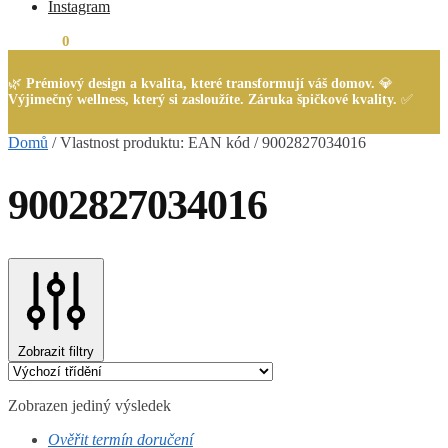
Instagram
0,00
Kč
0
🌿
Prémiový design a kvalita, které transformují váš domov.
💎
Výjimečný wellness, který si zasloužíte. Záruka špičkové kvality.
✅
Domů
/
Vlastnost produktu: EAN kód
/
9002827034016
9002827034016
Zobrazit filtry
Zobrazen jediný výsledek
Ověřit termín doručení