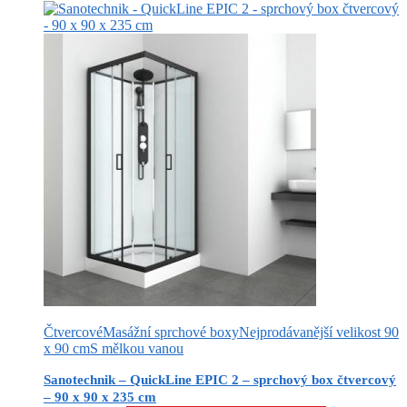
Čtvercové
Masážní sprchové boxy
Nejprodávanější velikost 90
x 90 cm
S mělkou vanou
Sanotechnik – QuickLine EPIC 2 – sprchový box čtvercový
– 90 x 90 x 235 cm