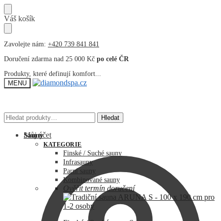
Přeskočit
Přeskočit
Váš košík
na
na
navigaci
obsah
Zavolejte nám:
+420 739 841 841
Doručení zdarma nad 25 000 Kč
po celé ČR
Produkty, které definují komfort...
MENU
Hledat:
Hledat:
Hledat
Hledat
Můj účet
Sauny
KATEGORIE
Finské / Suché sauny
Infrasauny
Parní sauny
Kombinované sauny
Ověřit termín doručení