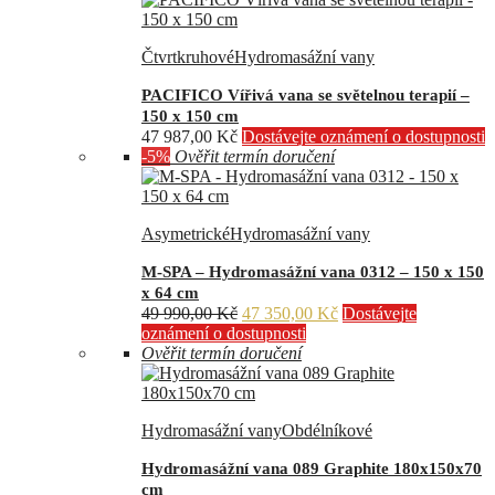
Čtvrtkruhové
Hydromasážní vany
PACIFICO Vířivá vana se světelnou terapií –
150 x 150 cm
47 987,00
Kč
Dostávejte oznámení o dostupnosti
-5%
Ověřit termín doručení
Asymetrické
Hydromasážní vany
M-SPA – Hydromasážní vana 0312 – 150 x 150
x 64 cm
Původní
Aktuální
49 990,00
Kč
47 350,00
Kč
Dostávejte
cena
cena
oznámení o dostupnosti
byla:
je:
Ověřit termín doručení
49
47
990,00 Kč.
350,00 Kč.
Hydromasážní vany
Obdélníkové
Hydromasážní vana 089 Graphite 180x150x70
cm