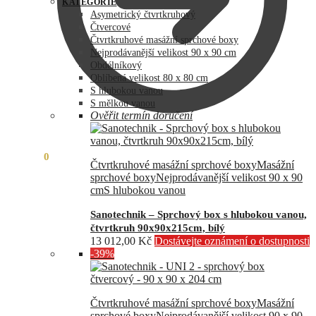
byla:
je:
KATEGORIE
73
60
Asymetrický čtvrtkruhový
990,00 Kč.
890,00 Kč.
Čtvercové
Čtvrtkruhové masážní sprchové boxy
Nejprodávanější velikost 90 x 90 cm
Obdélníkový
Oblíbená velikost 80 x 80 cm
S hlubokou vanou
S mělkou vanou
Ověřit termín doručení
0,00
Kč
0
Čtvrtkruhové masážní sprchové boxy
Masážní
sprchové boxy
Nejprodávanější velikost 90 x 90
cm
S hlubokou vanou
Sanotechnik – Sprchový box s hlubokou vanou,
čtvrtkruh 90x90x215cm, bílý
13 012,00
Kč
Dostávejte oznámení o dostupnosti
-39%
Čtvrtkruhové masážní sprchové boxy
Masážní
sprchové boxy
Nejprodávanější velikost 90 x 90