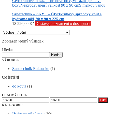
Čtvrtkruhové masážní sprchové boxy
Masážní sprchové
boxy
Nejprodávanější velikost 90 x 90 cm
S mělkou vanou
Sanotechnik – SKY 1 – Čtvrtkruhový sprchový kout s
hydromasáží, 90 x 90 x 225 cm
18 226,00
Kč
Dostávejte oznámení o dostupnosti
Zobrazen jediný výsledek
Hledat
Hledat
VÝROBCE
Sanotechnik Rakousko
(1)
UMÍSTĚNÍ
do kouta
(1)
CENOVÝ FILTR
Minimální
Maximální
Filtr
cena
cena
KATEGORIE
Hydromasážní vany
(82)