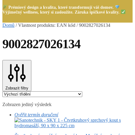
Prémiový design a kvalita, které transformují váš domov.
Výjimečný wellness, který si zasloužíte. Záruka špičkové kvality.
Domů
/
Vlastnost produktu: EAN kód
/
9002827026134
9002827026134
Zobrazit filtry
Zobrazen jediný výsledek
Ověřit termín doručení