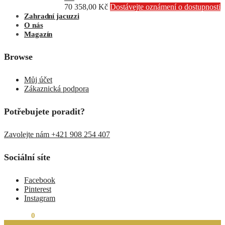
70 358,00
Kč
Dostávejte oznámení o dostupnosti
Zahradní jacuzzi
O nás
Magazín
Browse
Můj účet
Zákaznická podpora
Potřebujete poradit?
Zavolejte nám +421 908 254 407
Sociální síte
Facebook
Pinterest
Instagram
0,00
Kč
0