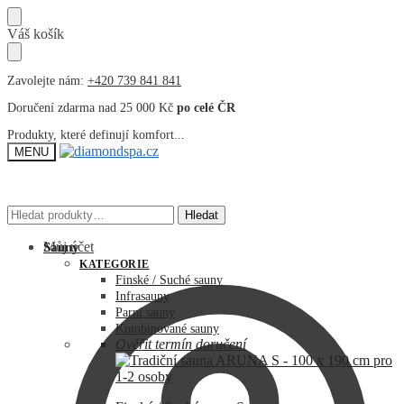
Přeskočit
Přeskočit
Váš košík
na
na
navigaci
obsah
Zavolejte nám:
+420 739 841 841
Doručení zdarma nad 25 000 Kč
po celé ČR
Produkty, které definují komfort...
MENU
Hledat:
Hledat:
Hledat
Hledat
Můj účet
Sauny
KATEGORIE
Finské / Suché sauny
Infrasauny
Parní sauny
Kombinované sauny
Ověřit termín doručení