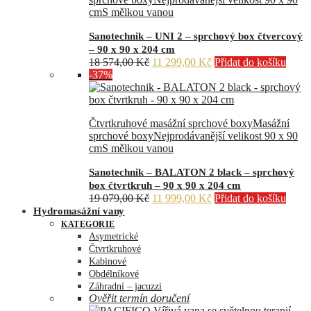
cm
S mělkou vanou
Sanotechnik – UNI 2 – sprchový box čtvercový
– 90 x 90 x 204 cm
Původní
Aktuální
18 574,00
Kč
11 299,00
Kč
Přidat do košíku
cena
cena
-37%
byla:
je:
18
11
574,00 Kč.
299,00 Kč.
Čtvrtkruhové masážní sprchové boxy
Masážní
sprchové boxy
Nejprodávanější velikost 90 x 90
cm
S mělkou vanou
Sanotechnik – BALATON 2 black – sprchový
box čtvrtkruh – 90 x 90 x 204 cm
Původní
Aktuální
19 079,00
Kč
11 999,00
Kč
Přidat do košíku
cena
cena
Hydromasážní vany
byla:
je:
KATEGORIE
19
11
Asymetrické
079,00 Kč.
999,00 Kč.
Čtvrtkruhové
Kabinové
Obdélníkové
Záhradní – jacuzzi
Ověřit termín doručení