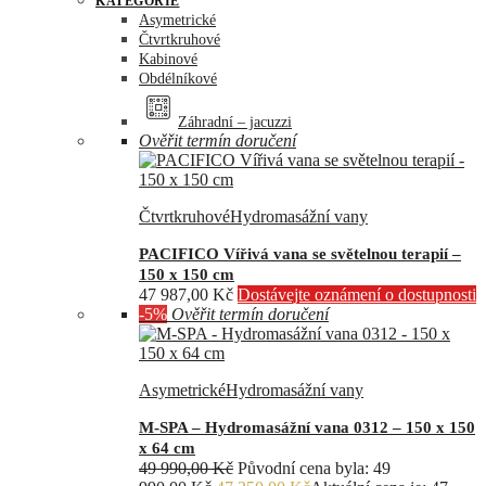
KATEGORIE
Asymetrické
Čtvrtkruhové
Kabinové
Obdélníkové
Záhradní – jacuzzi
Ověřit termín doručení
Čtvrtkruhové
Hydromasážní vany
PACIFICO Vířivá vana se světelnou terapií –
150 x 150 cm
47 987,00
Kč
Dostávejte oznámení o dostupnosti
-5%
Ověřit termín doručení
Asymetrické
Hydromasážní vany
M-SPA – Hydromasážní vana 0312 – 150 x 150
x 64 cm
49 990,00
Kč
Původní cena byla: 49