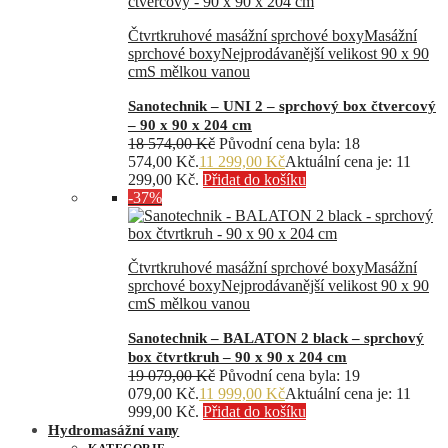
Čtvrtkruhové masážní sprchové boxy
Masážní
sprchové boxy
Nejprodávanější velikost 90 x 90
cm
S mělkou vanou
Sanotechnik – UNI 2 – sprchový box čtvercový
– 90 x 90 x 204 cm
18 574,00
Kč
Původní cena byla: 18
574,00 Kč.
11 299,00
Kč
Aktuální cena je: 11
299,00 Kč.
Přidat do košíku
-37%
Čtvrtkruhové masážní sprchové boxy
Masážní
sprchové boxy
Nejprodávanější velikost 90 x 90
cm
S mělkou vanou
Sanotechnik – BALATON 2 black – sprchový
box čtvrtkruh – 90 x 90 x 204 cm
19 079,00
Kč
Původní cena byla: 19
079,00 Kč.
11 999,00
Kč
Aktuální cena je: 11
999,00 Kč.
Přidat do košíku
Hydromasážní vany