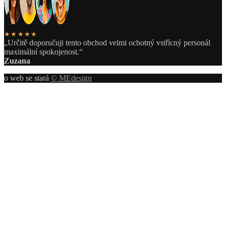
★★★★★
„Určitě doporučuji tento obchod velmi ochotný vstřícný personál
maximální spokojenost.“
Zuzana
o web se stará
© MEdesign