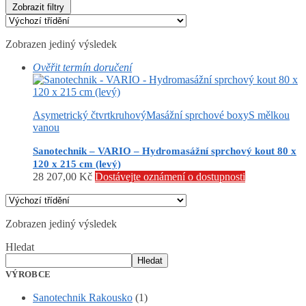
Zobrazit filtry
Zobrazen jediný výsledek
Ověřit termín doručení
Asymetrický čtvrtkruhový
Masážní sprchové boxy
S mělkou
vanou
Sanotechnik – VARIO – Hydromasážní sprchový kout 80 x
120 x 215 cm (levý)
28 207,00
Kč
Dostávejte oznámení o dostupnosti
Zobrazen jediný výsledek
Hledat
Hledat
VÝROBCE
Sanotechnik Rakousko
(1)