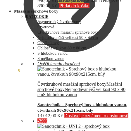
990,00 Kč.
60 890,00
Kč
Aktuální cena je: 60
890,00 Kč.
Přidat do košíku
Masážní sprchové boxy
KATEGORIE
Asymetrický čtvrtkruhový
Čtvercové
Čtvrtkruhové masážní sprchové boxy
Nejprodávanější velikost 90 x 90 cm
Obdélníkový
Oblíbená velikost 80 x 80 cm
S hlubokou vanou
S mělkou vanou
Ověřit termín doručení
0,00
Kč
0
Čtvrtkruhové masážní sprchové boxy
Masážní
sprchové boxy
Nejprodávanější velikost 90 x 90
cm
S hlubokou vanou
Sanotechnik – Sprchový box s hlubokou vanou,
čtvrtkruh 90x90x215cm, bílý
13 012,00
Kč
Dostávejte oznámení o dostupnosti
-39%