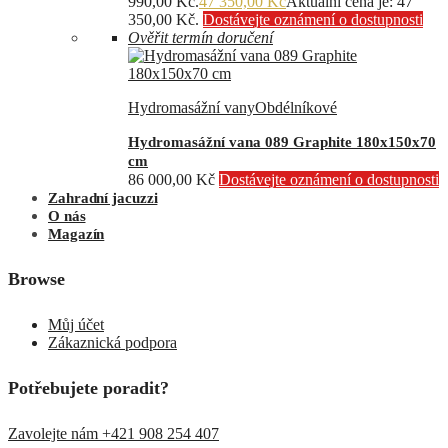
990,00 Kč.
47 350,00
Kč
Aktuální cena je: 47
350,00 Kč.
Dostávejte oznámení o dostupnosti
Ověřit termín doručení
Hydromasážní vany
Obdélníkové
Hydromasážní vana 089 Graphite 180x150x70
cm
86 000,00
Kč
Dostávejte oznámení o dostupnosti
Zahradní jacuzzi
O nás
Magazín
Browse
Můj účet
Zákaznická podpora
Potřebujete poradit?
Zavolejte nám +421 908 254 407