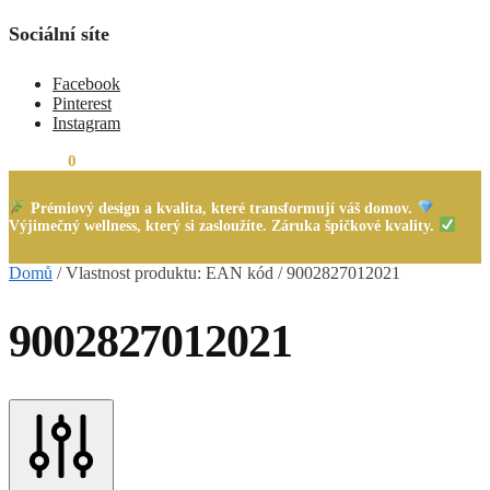
Sociální síte
Facebook
Pinterest
Instagram
0,00
Kč
0
Prémiový design a kvalita, které transformují váš domov.
Výjimečný wellness, který si zasloužíte. Záruka špičkové kvality.
Domů
/
Vlastnost produktu: EAN kód
/
9002827012021
9002827012021