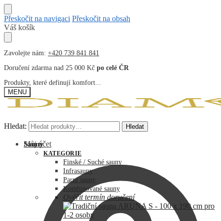
Přeskočit na navigaci
Přeskočit na obsah
Váš košík
Zavolejte nám:
+420 739 841 841
Doručení zdarma nad 25 000 Kč
po celé ČR
Produkty, které definují komfort...
MENU
Hledat:
Hledat:
Hledat
Hledat
Můj účet
Sauny
KATEGORIE
Finské / Suché sauny
Infrasauny
Parní sauny
Kombinované sauny
Ověřit termín doručení