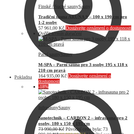
Finské / Suché sauny
Sauny
Tradiční sauna ARUNA S – 100 x 190 cm pro
1-2 osoby
57 961,00
Kč
Dostávejte oznámení o dostupnosti
Ověřit termín doručení
Parní sauny
Sauny
M-SPA – Parní sauna pro 3 osoby 195 x 118 x
210 cm pravá
164 935,00
Kč
Dostávejte oznámení o
Pokladna
dostupnosti
-18%
Infrasauny
Sauny
Sanotechnik – CARBON 2 – infrasauna pro 2
osoby, 180 x 150 x 195 cm
73 990,00
Kč
Původní cena byla: 73