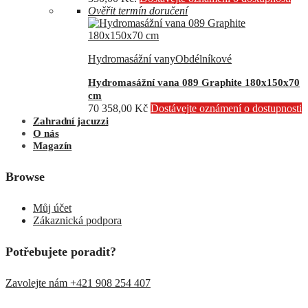
Ověřit termín doručení
Hydromasážní vany
Obdélníkové
Hydromasážní vana 089 Graphite 180x150x70
cm
70 358,00
Kč
Dostávejte oznámení o dostupnosti
Zahradní jacuzzi
O nás
Magazín
Browse
Můj účet
Zákaznická podpora
Potřebujete poradit?
Zavolejte nám +421 908 254 407