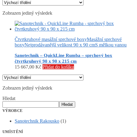
Zobrazen jediný výsledek
Čtvrtkruhové masážní sprchové boxy
Masážní sprchové
boxy
Nejprodávanější velikost 90 x 90 cm
S mělkou vanou
Sanotechnik – QuickLine Rumba – sprchový box
čtvrtkruhový 90 x 90 x 215 cm
15 667,00
Kč
Přidat do košíku
Zobrazen jediný výsledek
Hledat
Hledat
VÝROBCE
Sanotechnik Rakousko
(1)
UMÍSTĚNÍ