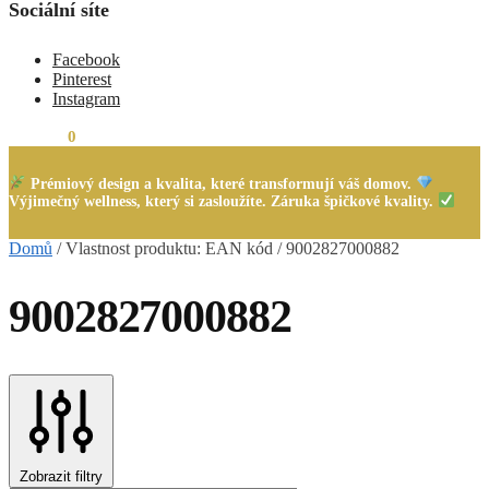
Sociální síte
Facebook
Pinterest
Instagram
0,00
Kč
0
Prémiový design a kvalita, které transformují váš domov.
Výjimečný wellness, který si zasloužíte. Záruka špičkové kvality.
Domů
/
Vlastnost produktu: EAN kód
/
9002827000882
9002827000882
Zobrazit filtry