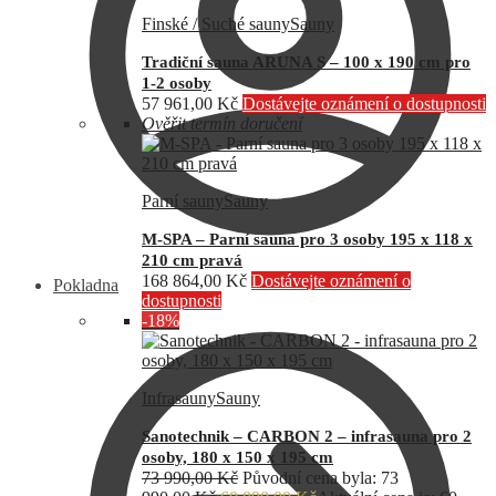
Finské / Suché sauny
Sauny
Tradiční sauna ARUNA S – 100 x 190 cm pro
1-2 osoby
57 961,00
Kč
Dostávejte oznámení o dostupnosti
Ověřit termín doručení
Parní sauny
Sauny
M-SPA – Parní sauna pro 3 osoby 195 x 118 x
210 cm pravá
168 864,00
Kč
Dostávejte oznámení o
Pokladna
dostupnosti
-18%
Infrasauny
Sauny
Sanotechnik – CARBON 2 – infrasauna pro 2
osoby, 180 x 150 x 195 cm
73 990,00
Kč
Původní cena byla: 73