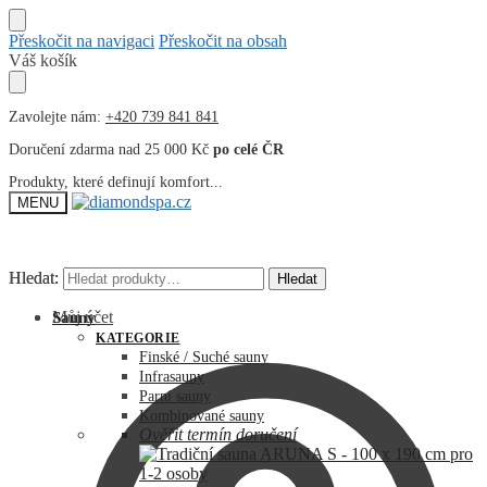
Přeskočit na navigaci
Přeskočit na obsah
Váš košík
Zavolejte nám:
+420 739 841 841
Doručení zdarma nad 25 000 Kč
po celé ČR
Produkty, které definují komfort...
MENU
Hledat:
Hledat:
Hledat
Hledat
Můj účet
Sauny
KATEGORIE
Finské / Suché sauny
Infrasauny
Parní sauny
Kombinované sauny
Ověřit termín doručení