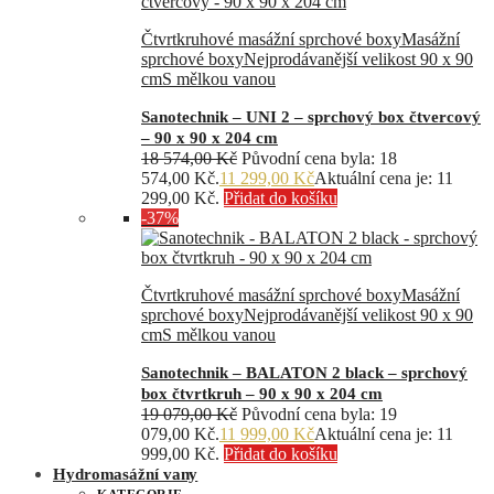
Čtvrtkruhové masážní sprchové boxy
Masážní
sprchové boxy
Nejprodávanější velikost 90 x 90
cm
S mělkou vanou
Sanotechnik – UNI 2 – sprchový box čtvercový
– 90 x 90 x 204 cm
18 574,00
Kč
Původní cena byla: 18
574,00 Kč.
11 299,00
Kč
Aktuální cena je: 11
299,00 Kč.
Přidat do košíku
-37%
Čtvrtkruhové masážní sprchové boxy
Masážní
sprchové boxy
Nejprodávanější velikost 90 x 90
cm
S mělkou vanou
Sanotechnik – BALATON 2 black – sprchový
box čtvrtkruh – 90 x 90 x 204 cm
19 079,00
Kč
Původní cena byla: 19
079,00 Kč.
11 999,00
Kč
Aktuální cena je: 11
999,00 Kč.
Přidat do košíku
Hydromasážní vany