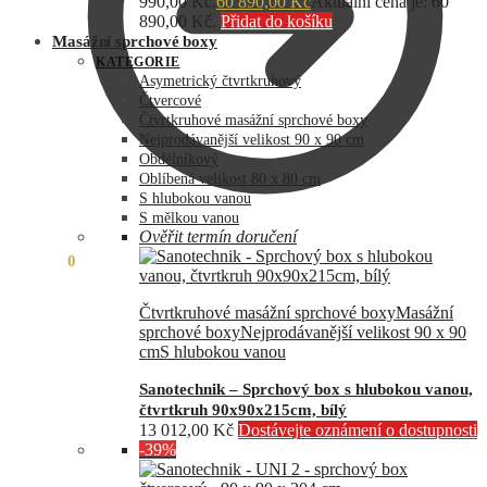
990,00 Kč.
60 890,00
Kč
Aktuální cena je: 60
890,00 Kč.
Přidat do košíku
Masážní sprchové boxy
KATEGORIE
Asymetrický čtvrtkruhový
Čtvercové
Čtvrtkruhové masážní sprchové boxy
Nejprodávanější velikost 90 x 90 cm
Obdélníkový
Oblíbená velikost 80 x 80 cm
S hlubokou vanou
S mělkou vanou
Ověřit termín doručení
0,00
Kč
0
Čtvrtkruhové masážní sprchové boxy
Masážní
sprchové boxy
Nejprodávanější velikost 90 x 90
cm
S hlubokou vanou
Sanotechnik – Sprchový box s hlubokou vanou,
čtvrtkruh 90x90x215cm, bílý
13 012,00
Kč
Dostávejte oznámení o dostupnosti
-39%