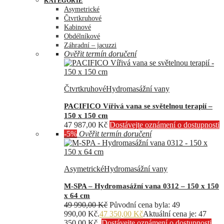
KATEGORIE
Asymetrické
Čtvrtkruhové
Kabinové
Obdélníkové
Záhradní – jacuzzi
Ověřit termín doručení
Čtvrtkruhové
Hydromasážní vany
PACIFICO Vířivá vana se světelnou terapií –
150 x 150 cm
47 987,00
Kč
Dostávejte oznámení o dostupnosti
-5%
Ověřit termín doručení
Asymetrické
Hydromasážní vany
M-SPA – Hydromasážní vana 0312 – 150 x 150
x 64 cm
49 990,00
Kč
Původní cena byla: 49
990,00 Kč.
47 350,00
Kč
Aktuální cena je: 47
350,00 Kč.
Dostávejte oznámení o dostupnosti