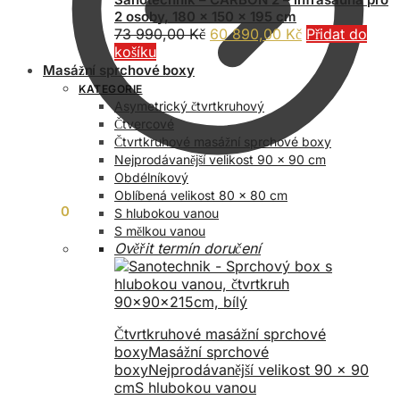
2 osoby, 180 x 150 x 195 cm
Původní
Aktuální
73 990,00
Kč
60 890,00
Kč
Přidat do
cena
cena
košíku
byla:
je:
Masážní sprchové boxy
73
60
KATEGORIE
990,00 Kč.
890,00 Kč.
Asymetrický čtvrtkruhový
Čtvercové
Čtvrtkruhové masážní sprchové boxy
Nejprodávanější velikost 90 x 90 cm
Obdélníkový
Oblíbená velikost 80 x 80 cm
0,00
Kč
0
S hlubokou vanou
S mělkou vanou
Ověřit termín doručení
Čtvrtkruhové masážní sprchové
boxy
Masážní sprchové
boxy
Nejprodávanější velikost 90 x 90
cm
S hlubokou vanou