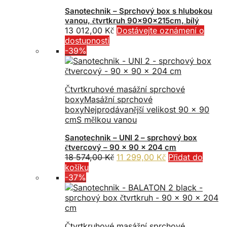
Sanotechnik – Sprchový box s hlubokou
vanou, čtvrtkruh 90x90x215cm, bílý
13 012,00
Kč
Dostávejte oznámení o
dostupnosti
-39%
Čtvrtkruhové masážní sprchové
boxy
Masážní sprchové
boxy
Nejprodávanější velikost 90 x 90
cm
S mělkou vanou
Sanotechnik – UNI 2 – sprchový box
čtvercový – 90 x 90 x 204 cm
Původní
Aktuální
18 574,00
Kč
11 299,00
Kč
Přidat do
cena
cena
košíku
byla:
je:
-37%
18
11
574,00 Kč.
299,00 Kč.
Čtvrtkruhové masážní sprchové