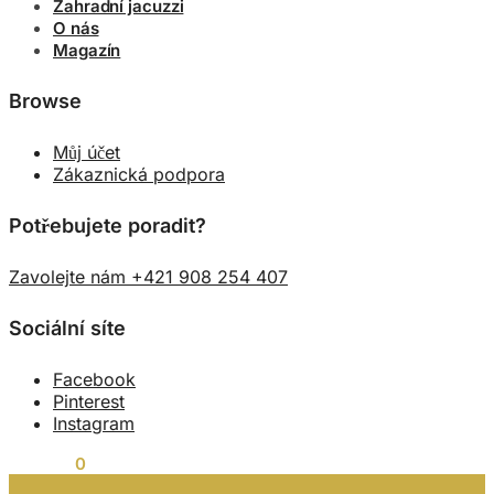
Zahradní jacuzzi
O nás
Magazín
Browse
Můj účet
Zákaznická podpora
Potřebujete poradit?
Zavolejte nám +421 908 254 407
Sociální síte
Facebook
Pinterest
Instagram
0,00
Kč
0