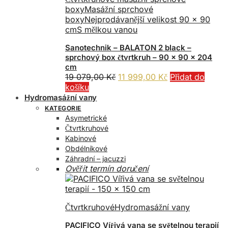
boxy
Masážní sprchové
boxy
Nejprodávanější velikost 90 x 90
cm
S mělkou vanou
Sanotechnik – BALATON 2 black –
sprchový box čtvrtkruh – 90 x 90 x 204
cm
Původní
Aktuální
19 079,00
Kč
11 999,00
Kč
Přidat do
cena
cena
košíku
byla:
je:
Hydromasážní vany
19
11
KATEGORIE
079,00 Kč.
999,00 Kč.
Asymetrické
Čtvrtkruhové
Kabinové
Obdélníkové
Záhradní – jacuzzi
Ověřit termín doručení
Čtvrtkruhové
Hydromasážní vany
PACIFICO Vířivá vana se světelnou terapií