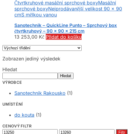
Čtvrtkruhové masážní sprchové boxy
Masážní
sprchové boxy
Nejprodávanější velikost 90 x 90
cm
S mělkou vanou
Sanotechnik – QuickLine Punto – Sprchový box
čtvrtkruhový – 90 x 90 x 215 cm
13 253,00
Kč
Přidat do košíku
Zobrazen jediný výsledek
Hledat
Hledat
VÝROBCE
Sanotechnik Rakousko
(1)
UMÍSTĚNÍ
do kouta
(1)
CENOVÝ FILTR
Minimální
Maximální
Filtr