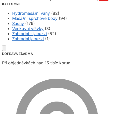
cena
cena
KATEGORIE
Hydromasážní vany
(82)
Masážní sprchové boxy
(94)
Sauny
(176)
Venkovní vířivky
(3)
Zahradní - jacuzzi
(52)
Zahradní jacuzzi
(1)
DOPRAVA ZDARMA
Při objednávkách nad 15 tisíc korun