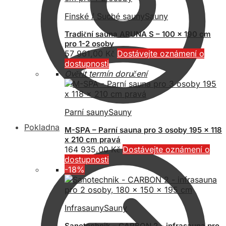
Finské / Suché sauny
Sauny
Tradiční sauna ARUNA S – 100 x 190 cm
pro 1-2 osoby
57 961,00
Kč
Dostávejte oznámení o
dostupnosti
Ověřit termín doručení
Parní sauny
Sauny
Pokladna
M-SPA – Parní sauna pro 3 osoby 195 x 118
x 210 cm pravá
164 935,00
Kč
Dostávejte oznámení o
dostupnosti
-18%
Infrasauny
Sauny
Sanotechnik – CARBON 2 – infrasauna pro