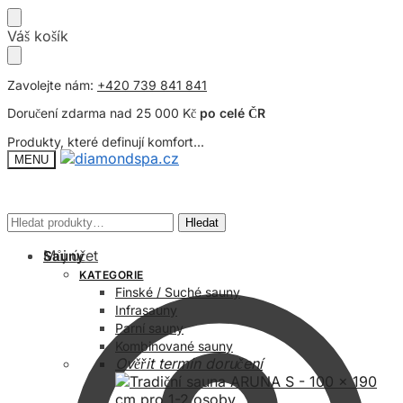
Přeskočit
Přeskočit
Váš košík
na
na
navigaci
obsah
Zavolejte nám:
+420 739 841 841
Doručení zdarma nad 25 000 Kč
po celé ČR
Produkty, které definují komfort...
MENU
Hledat:
Hledat:
Hledat
Hledat
Můj účet
Sauny
KATEGORIE
Finské / Suché sauny
Infrasauny
Parní sauny
Kombinované sauny
Ověřit termín doručení