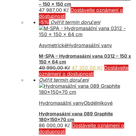
– 150 x 150 cm
47 987,00
Kč
Dostávejte oznámení o
dostupnosti
-5%
Ověřit termín doručení
Asymetrické
Hydromasážní vany
M-SPA – Hydromasážní vana 0312 – 150 x
150 x 64 cm
Původní
Aktuální
49 990,00
Kč
47 350,00
Kč
Dostávejte
cena
cena
oznámení o dostupnosti
byla:
je:
Ověřit termín doručení
49
47
990,00 Kč.
350,00 Kč.
Hydromasážní vany
Obdélníkové
Hydromasážní vana 089 Graphite
180x150x70 cm
86 000,00
Kč
Dostávejte oznámení o
dostupnosti