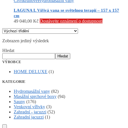
Čtvrtkruhové
Hydromasážní vany
LAGUNA L Vířivá vana se světelnou terapií – 157 x 157
cm
49 040,00
Kč
Dostávejte oznámení o dostupnosti
Zobrazen jediný výsledek
Hledat
Hledat
VÝROBCE
HOME DELUXE
(1)
KATEGORIE
Hydromasážní vany
(82)
Masážní sprchové boxy
(94)
Sauny
(176)
Venkovní vířivky
(3)
Zahradní - jacuzzi
(52)
Zahradní jacuzzi
(1)