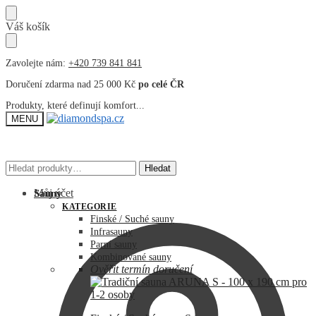
Přeskočit
Přeskočit
Váš košík
na
na
navigaci
obsah
Zavolejte nám:
+420 739 841 841
Doručení zdarma nad 25 000 Kč
po celé ČR
Produkty, které definují komfort...
MENU
Hledat:
Hledat:
Hledat
Hledat
Můj účet
Sauny
KATEGORIE
Finské / Suché sauny
Infrasauny
Parní sauny
Kombinované sauny
Ověřit termín doručení