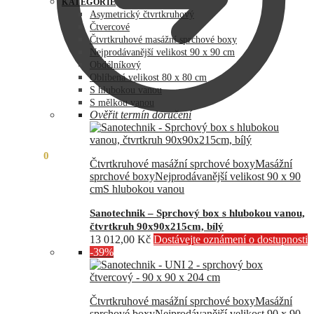
byla:
je:
KATEGORIE
73
60
Asymetrický čtvrtkruhový
990,00 Kč.
890,00 Kč.
Čtvercové
Čtvrtkruhové masážní sprchové boxy
Nejprodávanější velikost 90 x 90 cm
Obdélníkový
Oblíbená velikost 80 x 80 cm
S hlubokou vanou
S mělkou vanou
Ověřit termín doručení
0,00
Kč
0
Čtvrtkruhové masážní sprchové boxy
Masážní
sprchové boxy
Nejprodávanější velikost 90 x 90
cm
S hlubokou vanou
Sanotechnik – Sprchový box s hlubokou vanou,
čtvrtkruh 90x90x215cm, bílý
13 012,00
Kč
Dostávejte oznámení o dostupnosti
-39%
Čtvrtkruhové masážní sprchové boxy
Masážní
sprchové boxy
Nejprodávanější velikost 90 x 90