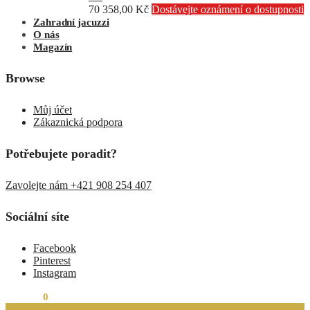
70 358,00
Kč
Dostávejte oznámení o dostupnosti
Zahradní jacuzzi
O nás
Magazín
Browse
Můj účet
Zákaznická podpora
Potřebujete poradit?
Zavolejte nám +421 908 254 407
Sociální síte
Facebook
Pinterest
Instagram
0,00
Kč
0