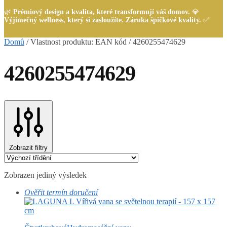
🌿
Prémiový design a kvalita, které transformují váš domov.
💎
Výjimečný wellness, který si zasloužíte. Záruka špičkové kvality.
✅
Domů
/
Vlastnost produktu: EAN kód
/
4260255474629
4260255474629
Zobrazit filtry
Zobrazen jediný výsledek
Ověřit termín doručení