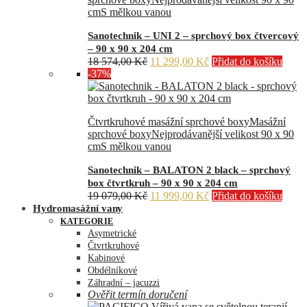
cm
S mělkou vanou
Sanotechnik – UNI 2 – sprchový box čtvercový
– 90 x 90 x 204 cm
Původní
Aktuální
18 574,00
Kč
11 299,00
Kč
Přidat do košíku
cena
cena
-37%
byla:
je:
18
11
574,00 Kč.
299,00 Kč.
Čtvrtkruhové masážní sprchové boxy
Masážní
sprchové boxy
Nejprodávanější velikost 90 x 90
cm
S mělkou vanou
Sanotechnik – BALATON 2 black – sprchový
box čtvrtkruh – 90 x 90 x 204 cm
Původní
Aktuální
19 079,00
Kč
11 999,00
Kč
Přidat do košíku
cena
cena
Hydromasážní vany
byla:
je:
KATEGORIE
19
11
Asymetrické
079,00 Kč.
999,00 Kč.
Čtvrtkruhové
Kabinové
Obdélníkové
Záhradní – jacuzzi
Ověřit termín doručení