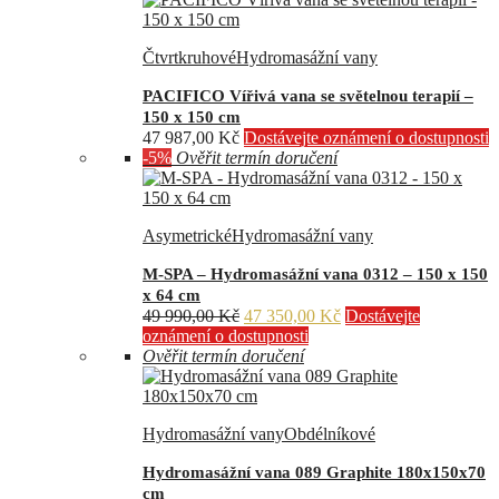
Čtvrtkruhové
Hydromasážní vany
PACIFICO Vířivá vana se světelnou terapií –
150 x 150 cm
47 987,00
Kč
Dostávejte oznámení o dostupnosti
-5%
Ověřit termín doručení
Asymetrické
Hydromasážní vany
M-SPA – Hydromasážní vana 0312 – 150 x 150
x 64 cm
Původní
Aktuální
49 990,00
Kč
47 350,00
Kč
Dostávejte
cena
cena
oznámení o dostupnosti
byla:
je:
Ověřit termín doručení
49
47
990,00 Kč.
350,00 Kč.
Hydromasážní vany
Obdélníkové
Hydromasážní vana 089 Graphite 180x150x70
cm