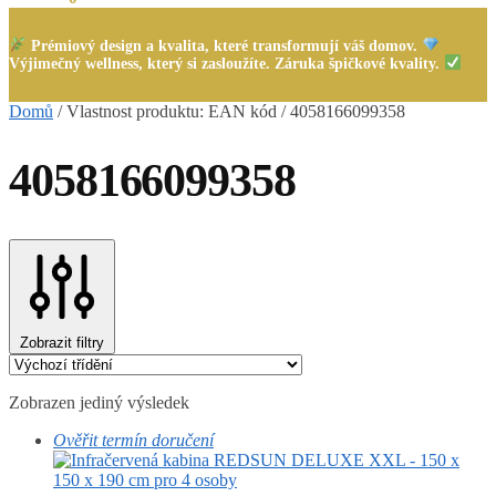
Prémiový design a kvalita, které transformují váš domov.
Výjimečný wellness, který si zasloužíte. Záruka špičkové kvality.
Domů
/
Vlastnost produktu: EAN kód
/
4058166099358
4058166099358
Zobrazit filtry
Zobrazen jediný výsledek
Ověřit termín doručení