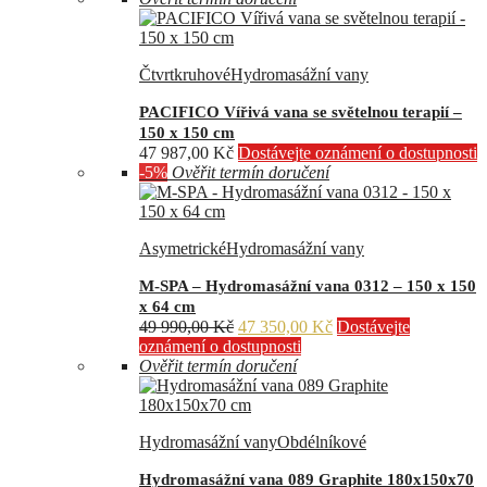
Čtvrtkruhové
Hydromasážní vany
PACIFICO Vířivá vana se světelnou terapií –
150 x 150 cm
47 987,00
Kč
Dostávejte oznámení o dostupnosti
-5%
Ověřit termín doručení
Asymetrické
Hydromasážní vany
M-SPA – Hydromasážní vana 0312 – 150 x 150
x 64 cm
Původní
Aktuální
49 990,00
Kč
47 350,00
Kč
Dostávejte
cena
cena
oznámení o dostupnosti
byla:
je:
Ověřit termín doručení
49
47
990,00 Kč.
350,00 Kč.
Hydromasážní vany
Obdélníkové
Hydromasážní vana 089 Graphite 180x150x70