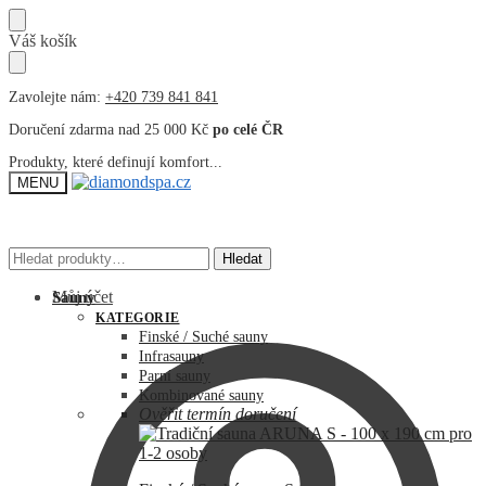
Přeskočit
Přeskočit
Váš košík
na
na
navigaci
obsah
Zavolejte nám:
+420 739 841 841
Doručení zdarma nad 25 000 Kč
po celé ČR
Produkty, které definují komfort...
MENU
Hledat:
Hledat:
Hledat
Hledat
Můj účet
Sauny
KATEGORIE
Finské / Suché sauny
Infrasauny
Parní sauny
Kombinované sauny
Ověřit termín doručení