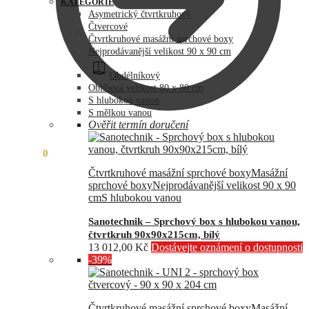
byla:
je:
KATEGORIE
73
60
Asymetrický čtvrtkruhový
990,00 Kč.
890,00 Kč.
Čtvercové
Čtvrtkruhové masážní sprchové boxy
Nejprodávanější velikost 90 x 90 cm
Obdélníkový
Oblíbená velikost 80 x 80 cm
S hlubokou vanou
S mělkou vanou
Ověřit termín doručení
0,00
Kč
0
Čtvrtkruhové masážní sprchové boxy
Masážní
sprchové boxy
Nejprodávanější velikost 90 x 90
cm
S hlubokou vanou
Sanotechnik – Sprchový box s hlubokou vanou,
čtvrtkruh 90x90x215cm, bílý
13 012,00
Kč
Dostávejte oznámení o dostupnosti
-39%
Čtvrtkruhové masážní sprchové boxy
Masážní