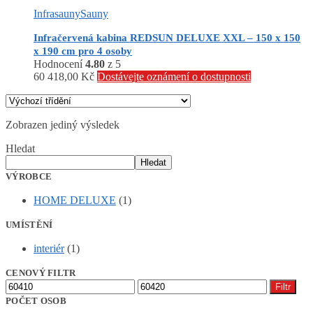
Infrasauny
Sauny
Infračervená kabina REDSUN DELUXE XXL – 150 x 150
x 190 cm pro 4 osoby
Hodnocení
4.80
z 5
60 418,00
Kč
Dostávejte oznámení o dostupnosti
Zobrazen jediný výsledek
Hledat
Hledat
VÝROBCE
HOME DELUXE
(1)
UMÍSTĚNÍ
interiér
(1)
CENOVÝ FILTR
Minimální
Maximální
Filtr
cena
cena
POČET OSOB