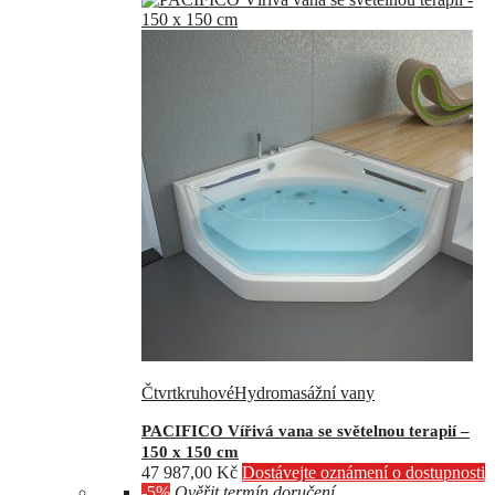
Čtvrtkruhové
Hydromasážní vany
PACIFICO Vířivá vana se světelnou terapií –
150 x 150 cm
47 987,00
Kč
Dostávejte oznámení o dostupnosti
-5%
Ověřit termín doručení