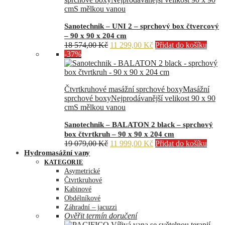
cm
S mělkou vanou
Sanotechnik – UNI 2 – sprchový box čtvercový
– 90 x 90 x 204 cm
Původní
Aktuální
18 574,00
Kč
11 299,00
Kč
Přidat do košíku
cena
cena
-37%
byla:
je:
18
11
574,00 Kč.
299,00 Kč.
Čtvrtkruhové masážní sprchové boxy
Masážní
sprchové boxy
Nejprodávanější velikost 90 x 90
cm
S mělkou vanou
Sanotechnik – BALATON 2 black – sprchový
box čtvrtkruh – 90 x 90 x 204 cm
Původní
Aktuální
19 079,00
Kč
11 999,00
Kč
Přidat do košíku
cena
cena
Hydromasážní vany
byla:
je:
KATEGORIE
19
11
Asymetrické
079,00 Kč.
999,00 Kč.
Čtvrtkruhové
Kabinové
Obdélníkové
Záhradní – jacuzzi
Ověřit termín doručení