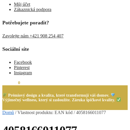
Můj účet
Zákaznická podpora
Potřebujete poradit?
Zavolejte nám +421 908 254 407
Sociální síte
Facebook
Pinterest
Instagram
0,00
Kč
0
Prémiový design a kvalita, které transformují váš domov.
Výjimečný wellness, který si zasloužíte. Záruka špičkové kvality.
Domů
/
Vlastnost produktu: EAN kód
/
4058166011077