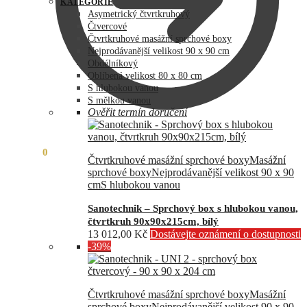
byla:
je:
KATEGORIE
73
60
Asymetrický čtvrtkruhový
990,00 Kč.
890,00 Kč.
Čtvercové
Čtvrtkruhové masážní sprchové boxy
Nejprodávanější velikost 90 x 90 cm
Obdélníkový
Oblíbená velikost 80 x 80 cm
S hlubokou vanou
S mělkou vanou
Ověřit termín doručení
0,00
Kč
0
Čtvrtkruhové masážní sprchové boxy
Masážní
sprchové boxy
Nejprodávanější velikost 90 x 90
cm
S hlubokou vanou
Sanotechnik – Sprchový box s hlubokou vanou,
čtvrtkruh 90x90x215cm, bílý
13 012,00
Kč
Dostávejte oznámení o dostupnosti
-39%
Čtvrtkruhové masážní sprchové boxy
Masážní
sprchové boxy
Nejprodávanější velikost 90 x 90