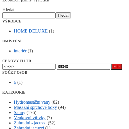
Hledat
Hledat
VÝROBCE
HOME DELUXE
(1)
UMÍSTĚNÍ
interiér
(1)
CENOVÝ FILTR
Minimální
Maximální
Filtr
cena
cena
POČET OSOB
6
(1)
KATEGORIE
Hydromasážní vany
(82)
Masážní sprchové boxy
(94)
Sauny
(176)
Venkovní vířivky
(3)
Zahradní - jacuzzi
(52)
Zahradní jacuzzi
(1)