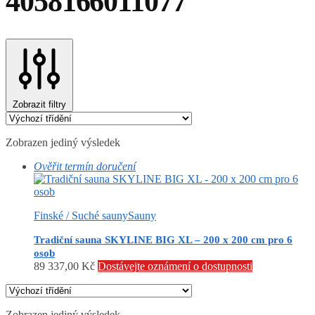
4058166011077
Zobrazit filtry
Zobrazen jediný výsledek
Ověřit termín doručení
Finské / Suché sauny
Sauny
Tradiční sauna SKYLINE BIG XL – 200 x 200 cm pro 6
osob
89 337,00
Kč
Dostávejte oznámení o dostupnosti
Zobrazen jediný výsledek