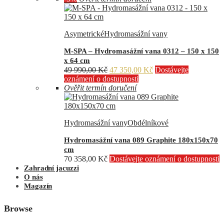
Asymetrické
Hydromasážní vany
M-SPA – Hydromasážní vana 0312 – 150 x 150
x 64 cm
Původní
Aktuální
49 990,00
Kč
47 350,00
Kč
Dostávejte
cena
cena
oznámení o dostupnosti
byla:
je:
Ověřit termín doručení
49
47
990,00 Kč.
350,00 Kč.
Hydromasážní vany
Obdélníkové
Hydromasážní vana 089 Graphite 180x150x70
cm
70 358,00
Kč
Dostávejte oznámení o dostupnosti
Zahradní jacuzzi
O nás
Magazín
Browse