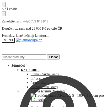
Přeskočit
Přeskočit
Váš košík
na
na
navigaci
obsah
Zavolejte nám:
+420 739 841 841
Doručení zdarma nad 25 000 Kč
po celé ČR
Produkty, které definují komfort...
MENU
Hledat:
Hledat:
Hledat
Hledat
Můj účet
Sauny
KATEGORIE
Finské / Suché sauny
Infrasauny
Parní sauny
Kombinované sauny
Ověřit termín doručení