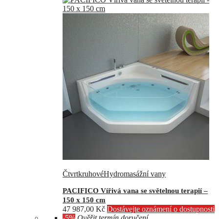
Čtvrtkruhové
Hydromasážní vany
PACIFICO Vířivá vana se světelnou terapií –
150 x 150 cm
47 987,00
Kč
Dostávejte oznámení o dostupnosti
-5%
Ověřit termín doručení