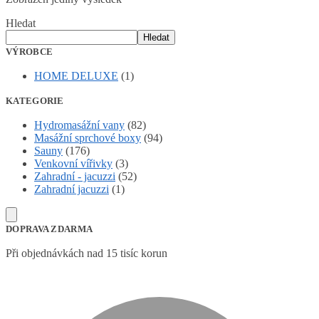
Hledat
Hledat
VÝROBCE
HOME DELUXE
(1)
KATEGORIE
Hydromasážní vany
(82)
Masážní sprchové boxy
(94)
Sauny
(176)
Venkovní vířivky
(3)
Zahradní - jacuzzi
(52)
Zahradní jacuzzi
(1)
DOPRAVA ZDARMA
Při objednávkách nad 15 tisíc korun