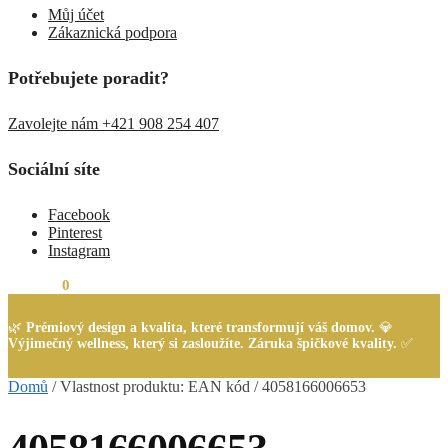
Můj účet
Zákaznická podpora
Potřebujete poradit?
Zavolejte nám +421 908 254 407
Sociální síte
Facebook
Pinterest
Instagram
0,00
Kč
0
🌿
Prémiový design a kvalita, které transformují váš domov.
💎
Výjimečný wellness, který si zasloužíte. Záruka špičkové kvality.
✅
Domů
/
Vlastnost produktu: EAN kód
/
4058166006653