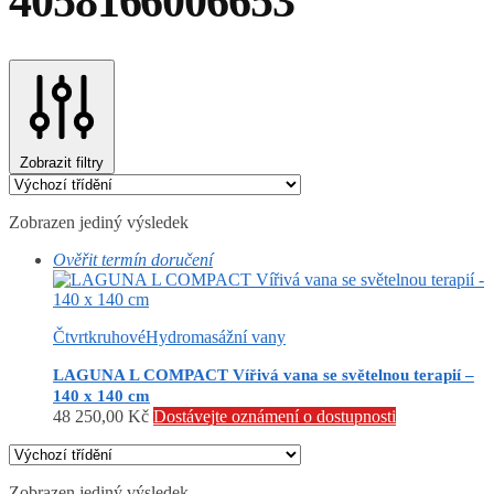
4058166006653
Zobrazit filtry
Zobrazen jediný výsledek
Ověřit termín doručení
Čtvrtkruhové
Hydromasážní vany
LAGUNA L COMPACT Vířivá vana se světelnou terapií –
140 x 140 cm
48 250,00
Kč
Dostávejte oznámení o dostupnosti
Zobrazen jediný výsledek