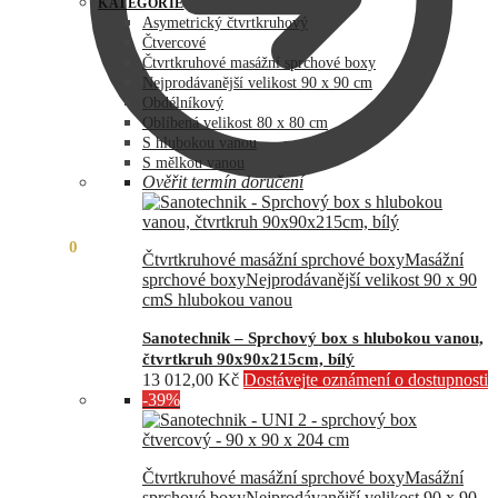
byla:
je:
KATEGORIE
73
60
Asymetrický čtvrtkruhový
990,00 Kč.
890,00 Kč.
Čtvercové
Čtvrtkruhové masážní sprchové boxy
Nejprodávanější velikost 90 x 90 cm
Obdélníkový
Oblíbená velikost 80 x 80 cm
S hlubokou vanou
S mělkou vanou
Ověřit termín doručení
0,00
Kč
0
Čtvrtkruhové masážní sprchové boxy
Masážní
sprchové boxy
Nejprodávanější velikost 90 x 90
cm
S hlubokou vanou
Sanotechnik – Sprchový box s hlubokou vanou,
čtvrtkruh 90x90x215cm, bílý
13 012,00
Kč
Dostávejte oznámení o dostupnosti
-39%
Čtvrtkruhové masážní sprchové boxy
Masážní
sprchové boxy
Nejprodávanější velikost 90 x 90