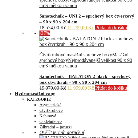
cm
S mělkou vanou
Sanotechnik – UNI 2 – sprchový box čtvercový
– 90 x 90 x 204 cm
Původní
Aktuální
18 574,00
Kč
11 299,00
Kč
Přidat do košíku
cena
cena
-37%
byla:
je:
18
11
574,00 Kč.
299,00 Kč.
Čtvrtkruhové masážní sprchové boxy
Masážní
sprchové boxy
Nejprodávanější velikost 90 x 90
cm
S mělkou vanou
Sanotechnik – BALATON 2 black – sprchový
box čtvrtkruh – 90 x 90 x 204 cm
Původní
Aktuální
19 079,00
Kč
11 999,00
Kč
Přidat do košíku
cena
cena
Hydromasážní vany
byla:
je:
KATEGORIE
19
11
Asymetrické
079,00 Kč.
999,00 Kč.
Čtvrtkruhové
Kabinové
Obdélníkové
Záhradní – jacuzzi
Ověřit termín doručení