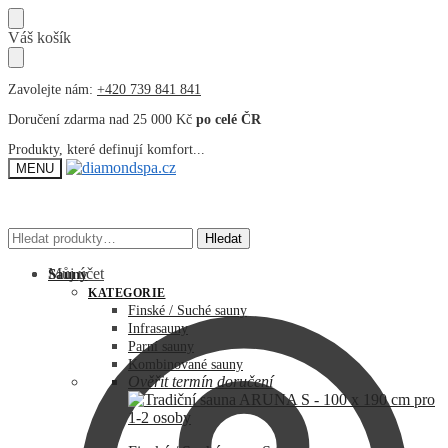
Přeskočit
Přeskočit
Váš košík
na
na
navigaci
obsah
Zavolejte nám:
+420 739 841 841
Doručení zdarma nad 25 000 Kč
po celé ČR
Produkty, které definují komfort...
MENU
Hledat:
Hledat:
Hledat
Hledat
Můj účet
Sauny
KATEGORIE
Finské / Suché sauny
Infrasauny
Parní sauny
Kombinované sauny
Ověřit termín doručení