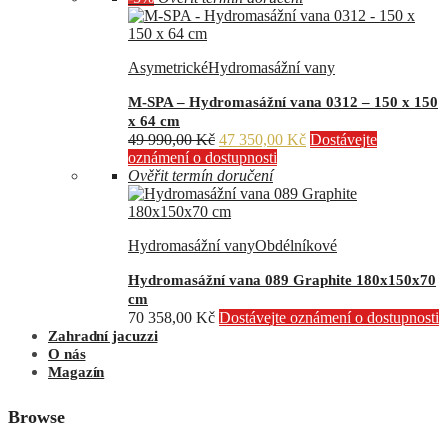
Asymetrické
Hydromasážní vany
M-SPA – Hydromasážní vana 0312 – 150 x 150
x 64 cm
Původní
Aktuální
49 990,00
Kč
47 350,00
Kč
Dostávejte
cena
cena
oznámení o dostupnosti
byla:
je:
Ověřit termín doručení
49
47
990,00 Kč.
350,00 Kč.
Hydromasážní vany
Obdélníkové
Hydromasážní vana 089 Graphite 180x150x70
cm
70 358,00
Kč
Dostávejte oznámení o dostupnosti
Zahradní jacuzzi
O nás
Magazín
Browse