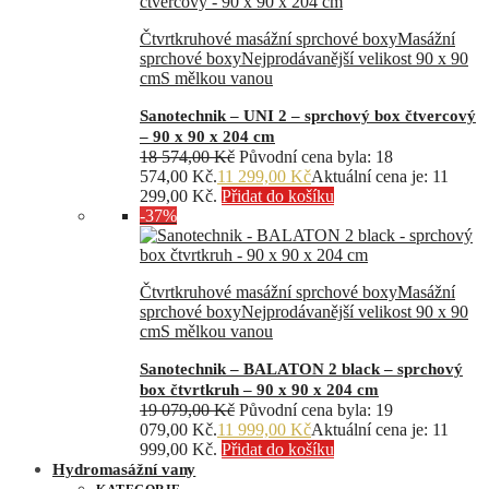
Čtvrtkruhové masážní sprchové boxy
Masážní
sprchové boxy
Nejprodávanější velikost 90 x 90
cm
S mělkou vanou
Sanotechnik – UNI 2 – sprchový box čtvercový
– 90 x 90 x 204 cm
18 574,00
Kč
Původní cena byla: 18
574,00 Kč.
11 299,00
Kč
Aktuální cena je: 11
299,00 Kč.
Přidat do košíku
-37%
Čtvrtkruhové masážní sprchové boxy
Masážní
sprchové boxy
Nejprodávanější velikost 90 x 90
cm
S mělkou vanou
Sanotechnik – BALATON 2 black – sprchový
box čtvrtkruh – 90 x 90 x 204 cm
19 079,00
Kč
Původní cena byla: 19
079,00 Kč.
11 999,00
Kč
Aktuální cena je: 11
999,00 Kč.
Přidat do košíku
Hydromasážní vany