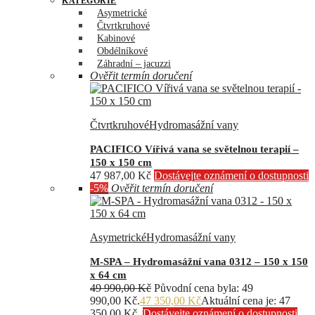
KATEGORIE
Asymetrické
Čtvrtkruhové
Kabinové
Obdélníkové
Záhradní – jacuzzi
Ověřit termín doručení
Čtvrtkruhové
Hydromasážní vany
PACIFICO Vířivá vana se světelnou terapií –
150 x 150 cm
47 987,00
Kč
Dostávejte oznámení o dostupnosti
-5%
Ověřit termín doručení
Asymetrické
Hydromasážní vany
M-SPA – Hydromasážní vana 0312 – 150 x 150
x 64 cm
49 990,00
Kč
Původní cena byla: 49
990,00 Kč.
47 350,00
Kč
Aktuální cena je: 47
350,00 Kč.
Dostávejte oznámení o dostupnosti