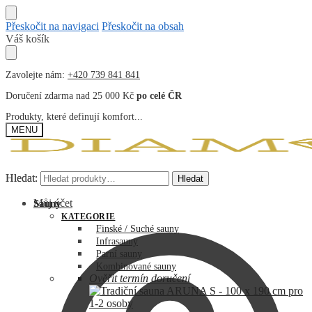
Přeskočit na navigaci
Přeskočit na obsah
Váš košík
Zavolejte nám:
+420 739 841 841
Doručení zdarma nad 25 000 Kč
po celé ČR
Produkty, které definují komfort...
MENU
Hledat:
Hledat:
Hledat
Hledat
Můj účet
Sauny
KATEGORIE
Finské / Suché sauny
Infrasauny
Parní sauny
Kombinované sauny
Ověřit termín doručení