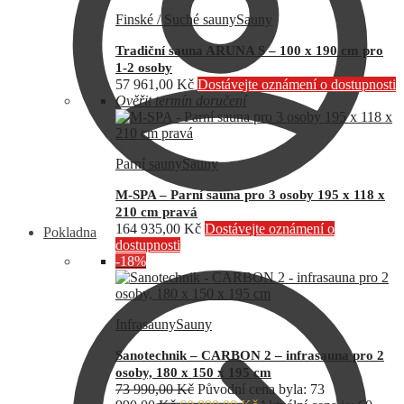
Finské / Suché sauny
Sauny
Tradiční sauna ARUNA S – 100 x 190 cm pro
1-2 osoby
57 961,00
Kč
Dostávejte oznámení o dostupnosti
Ověřit termín doručení
Parní sauny
Sauny
M-SPA – Parní sauna pro 3 osoby 195 x 118 x
210 cm pravá
164 935,00
Kč
Dostávejte oznámení o
Pokladna
dostupnosti
-18%
Infrasauny
Sauny
Sanotechnik – CARBON 2 – infrasauna pro 2
osoby, 180 x 150 x 195 cm
73 990,00
Kč
Původní cena byla: 73