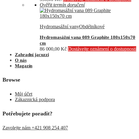
Ověřit termín doručení
Hydromasážní vany
Obdélníkové
Hydromasážní vana 089 Graphite 180x150x70
cm
86 000,00
Kč
Dostávejte oznámení o dostupnosti
Zahradní jacuzzi
O nás
Magazín
Browse
Můj účet
Zákaznická podpora
Potřebujete poradit?
Zavolejte nám +421 908 254 407