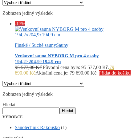
Zobrazen jediný výsledek
-17%
Finské / Suché sauny
Sauny
Venkovní sauna NYBORG M pro 4 osoby
194,2×204,9×194,9 cm
95 577,00
Kč
Původní cena byla: 95 577,00 Kč.
79
690,00
Kč
Aktuální cena je: 79 690,00 Kč.
Přidat do košíku
Zobrazen jediný výsledek
Hledat
Hledat
VÝROBCE
Sanotechnik Rakousko
(1)