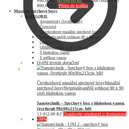
990,00 Kč.
60 890,00
Kč
Aktuální cena je: 60
890,00 Kč.
Přidat do košíku
Masážní sprchové boxy
KATEGORIE
Asymetrický čtvrtkruhový
Čtvercové
Čtvrtkruhové masážní sprchové boxy
Nejprodávanější velikost 90 x 90 cm
Obdélníkový
Oblíbená velikost 80 x 80 cm
S hlubokou vanou
S mělkou vanou
Ověřit termín doručení
0,00
Kč
0
Čtvrtkruhové masážní sprchové boxy
Masážní
sprchové boxy
Nejprodávanější velikost 90 x 90
cm
S hlubokou vanou
Sanotechnik – Sprchový box s hlubokou vanou,
čtvrtkruh 90x90x215cm, bílý
13 012,00
Kč
Dostávejte oznámení o dostupnosti
-39%