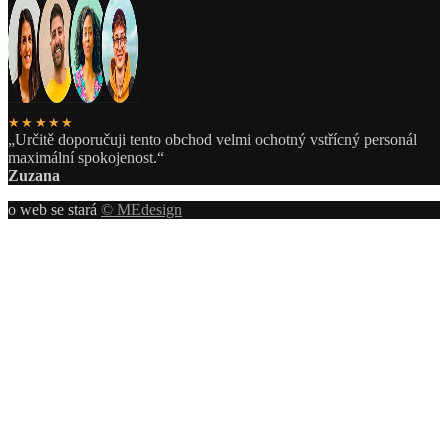
★★★★★
„Určitě doporučuji tento obchod velmi ochotný vstřícný personál
maximální spokojenost.“
Zuzana
o web se stará
© MEdesign