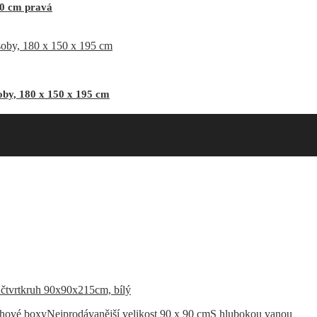
10 cm pravá
by, 180 x 150 x 195 cm
chové boxy
Nejprodávanější velikost 90 x 90 cm
S hlubokou vanou