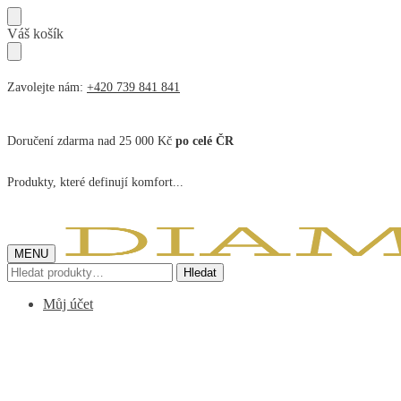
Přeskočit
Přeskočit
Váš košík
na
na
navigaci
obsah
Zavolejte nám:
+420 739 841 841
Doručení zdarma nad 25 000 Kč
po celé ČR
Produkty, které definují komfort...
MENU
Hledat:
Hledat
Můj účet