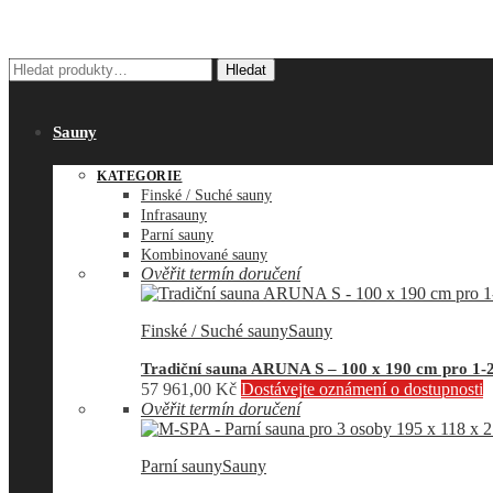
Hledat:
Hledat
Sauny
KATEGORIE
Finské / Suché sauny
Infrasauny
Parní sauny
Kombinované sauny
Ověřit termín doručení
Finské / Suché sauny
Sauny
Tradiční sauna ARUNA S – 100 x 190 cm pro 1-
57 961,00
Kč
Dostávejte oznámení o dostupnosti
Ověřit termín doručení
Parní sauny
Sauny