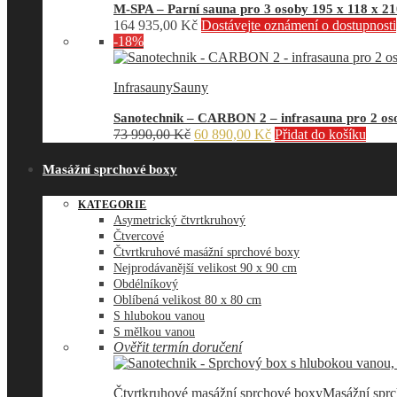
M-SPA – Parní sauna pro 3 osoby 195 x 118 x 2
164 935,00
Kč
Dostávejte oznámení o dostupnosti
-18%
Infrasauny
Sauny
Sanotechnik – CARBON 2 – infrasauna pro 2 oso
Původní
Aktuální
73 990,00
Kč
60 890,00
Kč
Přidat do košíku
cena
cena
byla:
je:
Masážní sprchové boxy
73
60
990,00 Kč.
890,00 Kč.
KATEGORIE
Asymetrický čtvrtkruhový
Čtvercové
Čtvrtkruhové masážní sprchové boxy
Nejprodávanější velikost 90 x 90 cm
Obdélníkový
Oblíbená velikost 80 x 80 cm
S hlubokou vanou
S mělkou vanou
Ověřit termín doručení
Čtvrtkruhové masážní sprchové boxy
Masážní spr