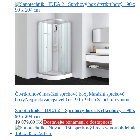
Čtvrtkruhové masážní sprchové boxy
Masážní sprchové
boxy
Nejprodávanější velikost 90 x 90 cm
S mělkou vanou
Sanotechnik – IDEA 2 – Sprchový box čtvrtkruhový – 90 x
90 x 204 cm
19 079,00
Kč
Dostávejte oznámení o dostupnosti