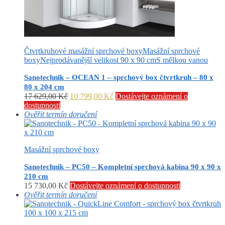
Čtvrtkruhové masážní sprchové boxy
Masážní sprchové
boxy
Nejprodávanější velikost 90 x 90 cm
S mělkou vanou
Sanotechnik – OCEAN 1 – sprchový box čtvrtkruh – 80 x
80 x 204 cm
Původní
Aktuální
17 629,00
Kč
10 799,00
Kč
Dostávejte oznámení o
cena
cena
dostupnosti
byla:
je:
Ověřit termín doručení
17
10
629,00 Kč.
799,00 Kč.
Masážní sprchové boxy
Sanotechnik – PC50 – Kompletní sprchová kabina 90 x 90 x
210 cm
15 730,00
Kč
Dostávejte oznámení o dostupnosti
Ověřit termín doručení