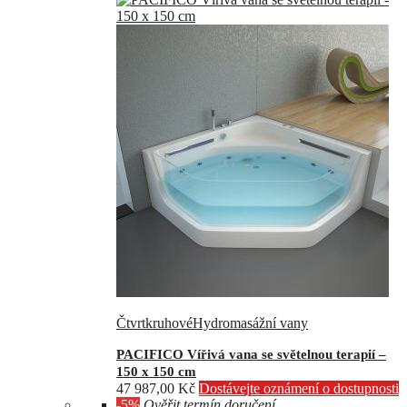
Čtvrtkruhové
Hydromasážní vany
PACIFICO Vířivá vana se světelnou terapií –
150 x 150 cm
47 987,00
Kč
Dostávejte oznámení o dostupnosti
-5%
Ověřit termín doručení