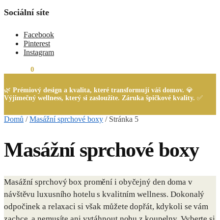
Sociální síte
Facebook
Pinterest
Instagram
0,00
Kč
0
🌿
Prémiový design a kvalita, které transformují váš domov.
💎
Výjimečný wellness, který si zasloužíte. Záruka špičkové kvality.
✅
Domů
/
Masážní sprchové boxy
/
Stránka 5
Masážní sprchové boxy
Masážní sprchový box promění i obyčejný den doma v
návštěvu luxusního hotelu s kvalitním wellness. Dokonalý
odpočinek a relaxaci si však můžete dopřát, kdykoli se vám
zachce, a nemusíte ani vytáhnout nohu z koupelny. Vyberte si