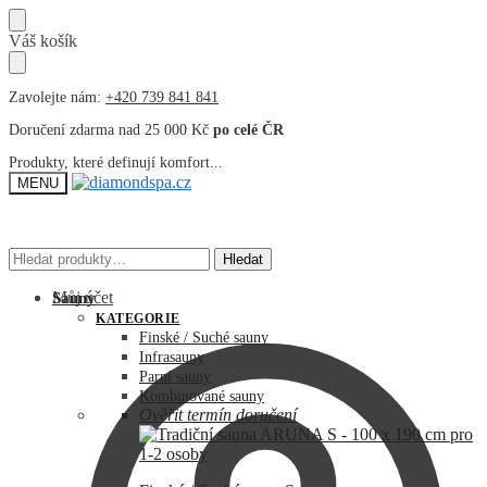
Přeskočit
Přeskočit
Váš košík
na
na
navigaci
obsah
Zavolejte nám:
+420 739 841 841
Doručení zdarma nad 25 000 Kč
po celé ČR
Produkty, které definují komfort...
MENU
Hledat:
Hledat:
Hledat
Hledat
Můj účet
Sauny
KATEGORIE
Finské / Suché sauny
Infrasauny
Parní sauny
Kombinované sauny
Ověřit termín doručení