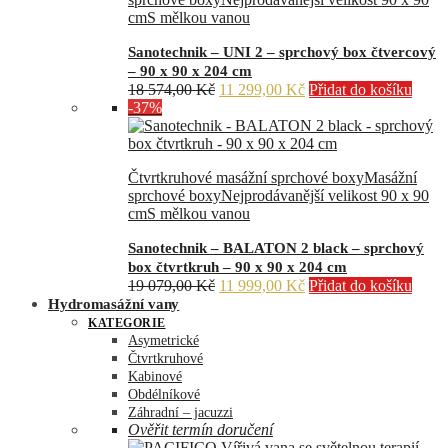
cm
S mělkou vanou
Sanotechnik – UNI 2 – sprchový box čtvercový
– 90 x 90 x 204 cm
Původní
Aktuální
18 574,00
Kč
11 299,00
Kč
Přidat do košíku
cena
cena
-37%
byla:
je:
18
11
574,00 Kč.
299,00 Kč.
Čtvrtkruhové masážní sprchové boxy
Masážní
sprchové boxy
Nejprodávanější velikost 90 x 90
cm
S mělkou vanou
Sanotechnik – BALATON 2 black – sprchový
box čtvrtkruh – 90 x 90 x 204 cm
Původní
Aktuální
19 079,00
Kč
11 999,00
Kč
Přidat do košíku
cena
cena
Hydromasážní vany
byla:
je:
KATEGORIE
19
11
Asymetrické
079,00 Kč.
999,00 Kč.
Čtvrtkruhové
Kabinové
Obdélníkové
Záhradní – jacuzzi
Ověřit termín doručení