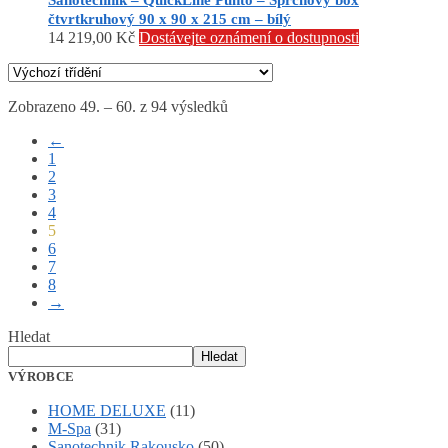
čtvrtkruhový 90 x 90 x 215 cm – bílý
14 219,00
Kč
Dostávejte oznámení o dostupnosti
Zobrazeno 49. – 60. z 94 výsledků
←
1
2
3
4
5
6
7
8
→
Hledat
Hledat
VÝROBCE
HOME DELUXE
(11)
M-Spa
(31)
Sanotechnik Rakousko
(50)