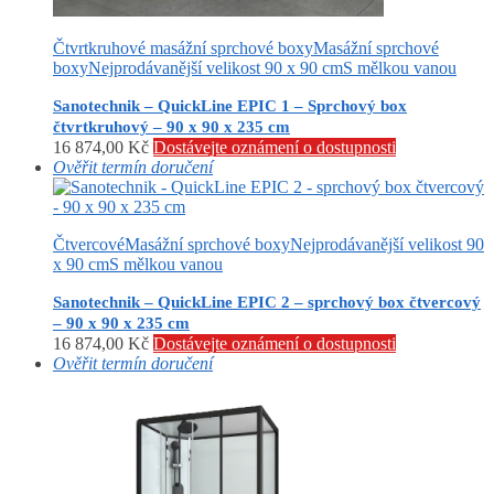
Čtvrtkruhové masážní sprchové boxy
Masážní sprchové
boxy
Nejprodávanější velikost 90 x 90 cm
S mělkou vanou
Sanotechnik – QuickLine EPIC 1 – Sprchový box
čtvrtkruhový – 90 x 90 x 235 cm
16 874,00
Kč
Dostávejte oznámení o dostupnosti
Ověřit termín doručení
Čtvercové
Masážní sprchové boxy
Nejprodávanější velikost 90
x 90 cm
S mělkou vanou
Sanotechnik – QuickLine EPIC 2 – sprchový box čtvercový
– 90 x 90 x 235 cm
16 874,00
Kč
Dostávejte oznámení o dostupnosti
Ověřit termín doručení