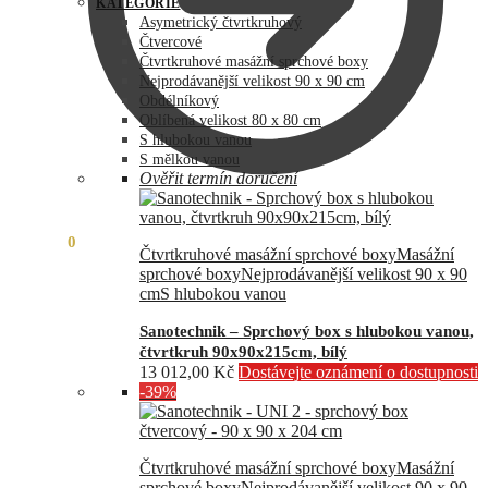
byla:
je:
KATEGORIE
73
60
Asymetrický čtvrtkruhový
990,00 Kč.
890,00 Kč.
Čtvercové
Čtvrtkruhové masážní sprchové boxy
Nejprodávanější velikost 90 x 90 cm
Obdélníkový
Oblíbená velikost 80 x 80 cm
S hlubokou vanou
S mělkou vanou
Ověřit termín doručení
0,00
Kč
0
Čtvrtkruhové masážní sprchové boxy
Masážní
sprchové boxy
Nejprodávanější velikost 90 x 90
cm
S hlubokou vanou
Sanotechnik – Sprchový box s hlubokou vanou,
čtvrtkruh 90x90x215cm, bílý
13 012,00
Kč
Dostávejte oznámení o dostupnosti
-39%
Čtvrtkruhové masážní sprchové boxy
Masážní
sprchové boxy
Nejprodávanější velikost 90 x 90