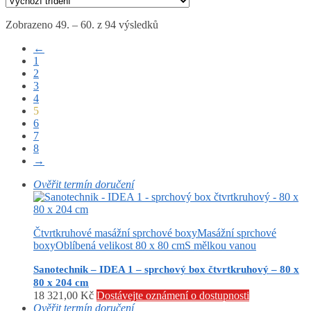
Zobrazeno 49. – 60. z 94 výsledků
←
1
2
3
4
5
6
7
8
→
Ověřit termín doručení
Čtvrtkruhové masážní sprchové boxy
Masážní sprchové
boxy
Oblíbená velikost 80 x 80 cm
S mělkou vanou
Sanotechnik – IDEA 1 – sprchový box čtvrtkruhový – 80 x
80 x 204 cm
18 321,00
Kč
Dostávejte oznámení o dostupnosti
Ověřit termín doručení