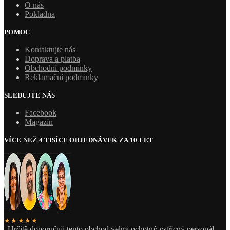
O nás
Pokladna
POMOC
Kontaktujte nás
Doprava a platba
Obchodní podmínky
Reklamační podmínky
SLEDUJTE NÁS
Facebook
Magazín
VÍCE NEŽ 4 TISÍCE OBJEDNÁVEK ZA 10 LET
★★★★★
„Určitě doporučuji tento obchod velmi ochotný vstřícný personál