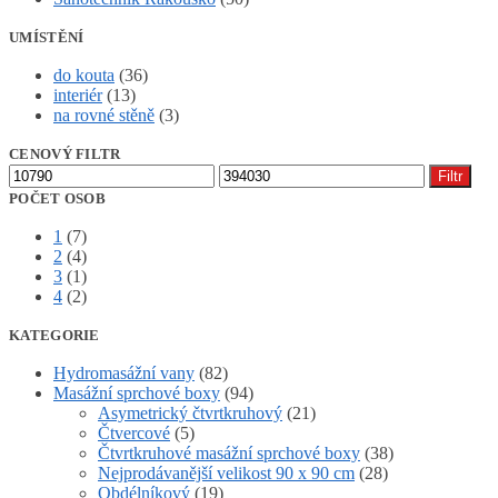
UMÍSTĚNÍ
do kouta
(36)
interiér
(13)
na rovné stěně
(3)
CENOVÝ FILTR
Minimální
Maximální
Filtr
cena
cena
POČET OSOB
1
(7)
2
(4)
3
(1)
4
(2)
KATEGORIE
Hydromasážní vany
(82)
Masážní sprchové boxy
(94)
Asymetrický čtvrtkruhový
(21)
Čtvercové
(5)
Čtvrtkruhové masážní sprchové boxy
(38)
Nejprodávanější velikost 90 x 90 cm
(28)
Obdélníkový
(19)