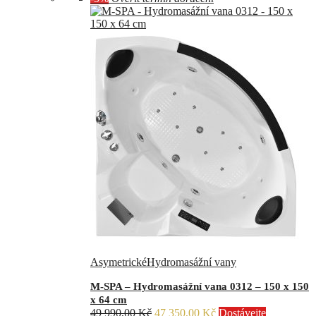
Asymetrické
Hydromasážní vany
M-SPA – Hydromasážní vana 0312 – 150 x 150
x 64 cm
Původní
Aktuální
49 990,00
Kč
47 350,00
Kč
Dostávejte