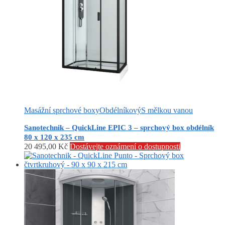
Masážní sprchové boxy
Obdélníkový
S mělkou vanou
Sanotechnik – QuickLine EPIC 3 – sprchový box obdélník
80 x 120 x 235 cm
20 495,00
Kč
Dostávejte oznámení o dostupnosti